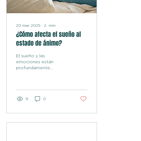
20 mar 2025
∙
2
min
¿Cómo afecta el sueño al
estado de ánimo?
El sueño y las
emociones están
profundamente
interconectados.
Durante el sueño,
especialmente en las
fases más profundas, el
cerebro...
9
0