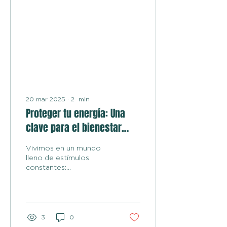
20 mar 2025
∙
2
min
Proteger tu energía: Una
clave para el bienestar
emocional
Vivimos en un mundo
lleno de estímulos
constantes:
responsabilidades
laborales, vida social,
noticias, redes sociales y
situaciones...
3
0